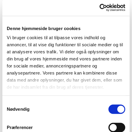
Denne hjemmeside bruger cookies
..er altid en spadseretur værd. Som årstiderne
skifter, således skifter også sceneriet på
Vi bruger cookies til at tilpasse vores indhold og
kirkegården. Det er umuligt at afgøre, om
annoncer, til at vise dig funktioner til sociale medier og til
kirkegården er smukkest ved forårstide med alle
at analysere vores trafik. Vi deler også oplysninger om
kirsebærtræerne i fuldt flor - eller om det er når
din brug af vores hjemmeside med vores partnere inden
kirken ligger vinterdækket parat til at indramme
for sociale medier, annonceringspartnere og
julen.
analysepartnere. Vores partnere kan kombinere disse
data med andre oplysninger, du har givet dem, eller som
Kirkegårdens personale har altid travlt med at
de har indsamlet fra din brug af deres tjenester.
holde området pænt og ryddeligt, så kirkegården
fremstår fra sin bedste side.
S
På siderne her kan du læse lidt om de forskellige
Nødvendig
a
gravsteder, urnehaven, samt vedtægter for
m
kirkegården.
t
Præferencer
y