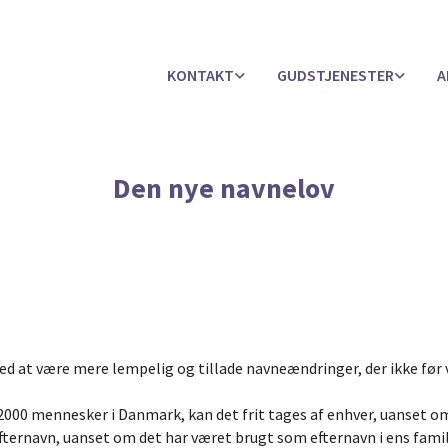
KONTAKT
GUDSTJENESTER
A
Den nye navnelov
ved at være mere lempelig og tillade navneændringer, der ikke før 
 2000 mennesker i Danmark, kan det frit tages af enhver, uanset 
fternavn, uanset om det har været brugt som efternavn i ens famili