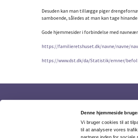
Desuden kan man tillægge piger drengefornavn
samboende, således at man kan tage hinandens
Gode hjemmesider i forbindelse med navneæn
https://familieretshuset.dk/navne/navne/nav
https://www.dst.dk/da/Statistik/emner/bef
Denne hjemmeside bruger
Vi bruger cookies til at til
til at analysere vores tra
partnere inden for sociale