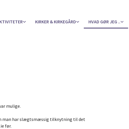
KTIVITETER
KIRKER & KIRKEGÅRD
HVAD GØR JEG ..
var mulige.
om man har slægtsmæssig tilknytning til det
e før.