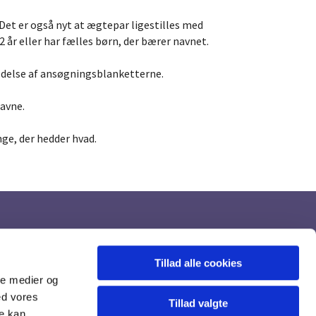
et er også nyt at ægtepar ligestilles med
år eller har fælles børn, der bærer navnet.
fyldelse af ansøgningsblanketterne.
navne.
nge, der hedder hvad.
Tillad alle cookies
ale medier og
ed vores
Tillad valgte
re kan