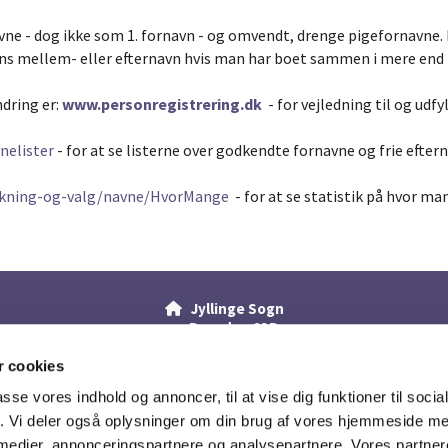
e - dog ikke som 1. fornavn - og omvendt, drenge pigefornavne. D
 mellem- eller efternavn hvis man har boet sammen i mere end 2 
dring er:
www.personregistrering.dk
- for vejledning til og ud
nelister
- for at se listerne over godkendte fornavne og frie efter
olkning-og-valg/navne/HvorMange
- for at se statistik på hvor ma
Jyllinge Sogn

· Bygaden 23B
4040 Jyllinge
46733367
 cookies

jyllinge.sogn@km.dk

passe vores indhold og annoncer, til at vise dig funktioner til soci
fik. Vi deler også oplysninger om din brug af vores hjemmeside m
 medier, annonceringspartnere og analysepartnere. Vores partne